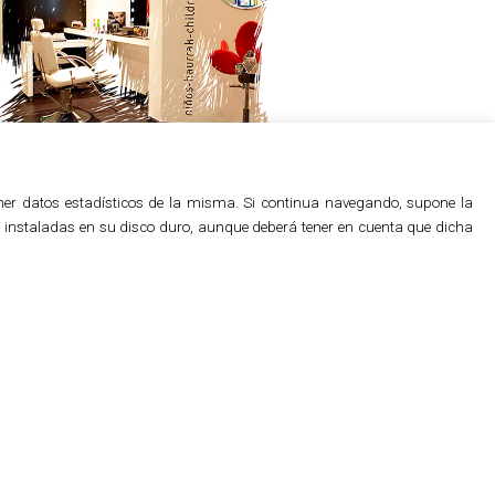
btener datos estadísticos de la misma. Si continua navegando, supone la
7
8
an instaladas en su disco duro, aunque deberá tener en cuenta que dicha
.
ept of hairdressing and beauty
ro Prize for the «Best Spanish