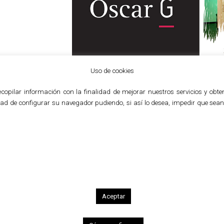
Uso de cookies
a recopilar información con la finalidad de mejorar nuestros servicios y o
1
2
3
4
5
6
lidad de configurar su navegador pudiendo, si así lo desea, impedir que se
Spaces
Óscar G
Brand creation and corporate identity manual
Óscar G is identified with an innovative conc
salons. In 2013 Óscar G was awarded the Fíga
Hairdresser of the Year».
Aceptar