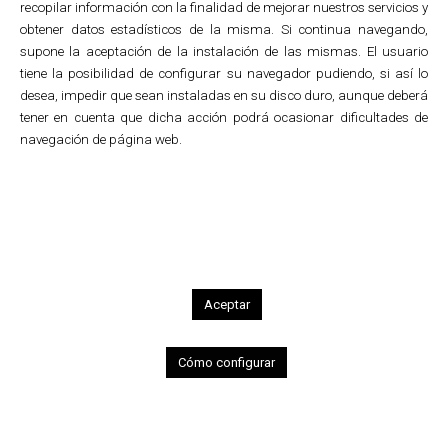
recopilar información con la finalidad de mejorar nuestros servicios y
obtener datos estadísticos de la misma. Si continua navegando,
supone la aceptación de la instalación de las mismas. El usuario
tiene la posibilidad de configurar su navegador pudiendo, si así lo
1
2
3
4
5
6
7
8
desea, impedir que sean instaladas en su disco duro, aunque deberá
tener en cuenta que dicha acción podrá ocasionar dificultades de
Espacios
navegación de página web.
Museo de Bellas Artes de
Álava
Creación de la marca, señalización del
museo y diseño de publicaciones.
El Museo de Bellas Artes de Álava esta
ubicado en el palacio Augustin-Zulueta.
Aceptar
Acoge una importante colección de arte
español desde el siglo XIX hasta mediados
del siglo XX, en la que destaca su sección
Cómo configurar
dedicada al arte vasco.