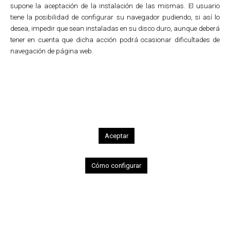
supone la aceptación de la instalación de las mismas. El usuario
tiene la posibilidad de configurar su navegador pudiendo, si así lo
desea, impedir que sean instaladas en su disco duro, aunque deberá
tener en cuenta que dicha acción podrá ocasionar dificultades de
1
2
3
4
5
navegación de página web.
Promoción territorial
Vitoria & Alava a good
investment
Organización, diseño y producción del
programa de acciones de comunicación
para la promoción de Vitoria y Álava y su
Aceptar
presentación a la sociedad empresarial de
Stuttgart.
Cómo configurar
Condiciones de uso
•
Política de cookies