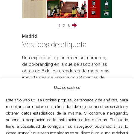
1
2
3
Madrid
Vestidos de etiqueta
Una experiencia, pionera en su momento,
de co-branding en la que se asociaron las
obras de 8 de los creadores de moda más
importantes de España con 8 marcas de
vinos de Rioja Alavesa y con los dos iconos
Uso de cookies
del turismo cultural de Álava: Museo Artium
y Catedral de Santa María. Los creadores
Este sitio web utiliza Cookies propias, de terceros y de análisis, para
de moda diseñaron etiquetas de vino,
recopilar información con la finalidad de mejorar nuestros servicios y
vestidos y tarjetas postales, inspirados en
obtener datos estadísticos de la misma. Si continua navegando,
los vinos de Rioja Alavesa y la ciudad de
supone la aceptación de la instalación de las mismas. El usuario
Vitoria. Se produjeron para su
tiene la posibilidad de configurar su navegador pudiendo, si así lo
comercialización 2 packs de vinos con
desea, impedir que sean instaladas en su disco duro, aunque deberá