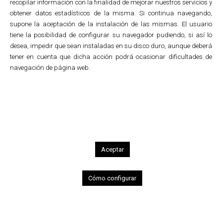
recopilar información con la finalidad de mejorar nuestros servicios y
obtener datos estadísticos de la misma. Si continua navegando,
supone la aceptación de la instalación de las mismas. El usuario
tiene la posibilidad de configurar su navegador pudiendo, si así lo
1
2
3
4
5
6
7
8
9
10
11
12
desea, impedir que sean instaladas en su disco duro, aunque deberá
tener en cuenta que dicha acción podrá ocasionar dificultades de
Performing arts
navegación de página web.
Ojos Tristes (Sad Eyes)
Design of the poster, program and DVD for
the children’s theatre production «Ojos
tristes», by Carmen Ruiz Corral, for the Save
The Children Spain organization.
This independent organization works in
Aceptar
more than 120 countries for the defence of
children’s rights within the framework of the
United Nations Convention on the Rights of
Cómo configurar
the Child.