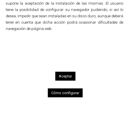
supone la aceptación de la instalación de las mismas. El usuario
tiene la posibilidad de configurar su navegador pudiendo, si así lo
desea, impedir que sean instaladas en su disco duro, aunque deberá
tener en cuenta que dicha acción podrá ocasionar dificultades de
1
2
3
4
5
6
7
8
9
10
navegación de página web.
Music
Vitoria-Gasteiz Jazz Festival
Design of promotional fans for Tourism
Office of Vitoria-Gasteiz and Cultural Alava
for the 31st edition of this Jazz Festival.
Aceptar
Cómo configurar
Terms of use
•
Cookies policy