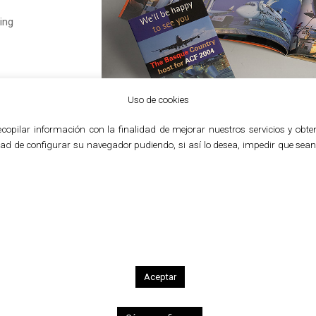
ing
Uso de cookies
a recopilar información con la finalidad de mejorar nuestros servicios y o
1
2
3
4
5
6
lidad de configurar su navegador pudiendo, si así lo desea, impedir que se
Logistics and transport
Air Cargo Forum
We designed all the communication elements
candidature, presented in Detroit, to host thi
important in the air-freight transport secto
communication elements to accompany the of
Aceptar
Country as host for the Air Cargo Forum 2004