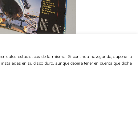
btener datos estadísticos de la misma. Si continua navegando, supone la
7
8
9
an instaladas en su disco duro, aunque deberá tener en cuenta que dicha
 for the successful Basque Country
s international fair –the most
r. For Hong Kong, we produced the
ficial presentation of the Basque
.