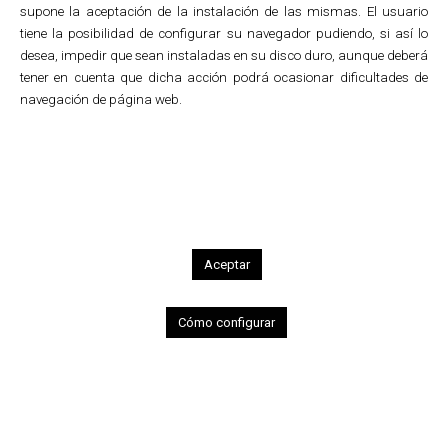
supone la aceptación de la instalación de las mismas. El usuario
tiene la posibilidad de configurar su navegador pudiendo, si así lo
desea, impedir que sean instaladas en su disco duro, aunque deberá
tener en cuenta que dicha acción podrá ocasionar dificultades de
1
2
3
4
5
navegación de página web.
Food
Food and Drink from Alava
Creation of advertisements for the
promotion of food and drink from Alava.
Aceptar
Terms of use
•
Cookies policy
Cómo configurar