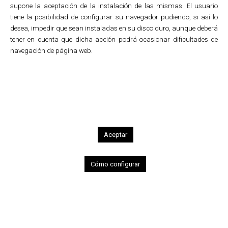
supone la aceptación de la instalación de las mismas. El usuario
tiene la posibilidad de configurar su navegador pudiendo, si así lo
desea, impedir que sean instaladas en su disco duro, aunque deberá
tener en cuenta que dicha acción podrá ocasionar dificultades de
1
2
3
4
5
6
7
8
9
10
navegación de página web.
Dissemination
Alava Museums Guide
Design and diagrams for the Alava
Museums Guide.
Aceptar
Terms of use
•
Cookies policy
Cómo configurar