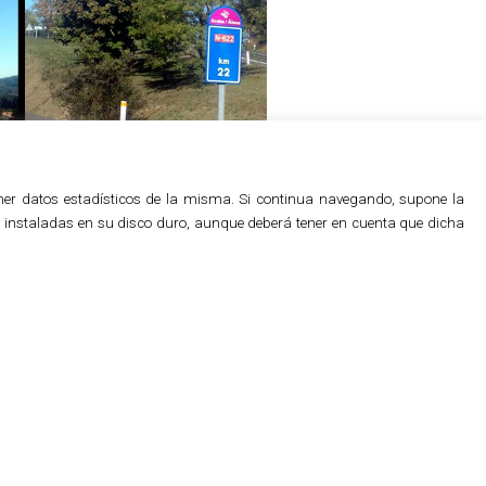
btener datos estadísticos de la misma. Si continua navegando, supone la
an instaladas en su disco duro, aunque deberá tener en cuenta que dicha
a red foral
as de la red foral de carreteras de