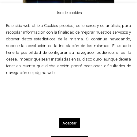
Uso de cookies
Este sitio web utiliza Cookies propias, de terceros y de análisis, para
recopilar información con la finalidad de mejorar nuestros servicios y
Servicios Sociales
obtener datos estadísticos de la misma. Si continua navegando,
Señalización de los Centros
supone la aceptación de la instalación de las mismas. El usuario
del Instituto Foral
tiene la posibilidad de configurar su navegador pudiendo, si así lo
desea, impedir que sean instaladas en su disco duro, aunque deberá
de Bienestar Social
tener en cuenta que dicha acción podrá ocasionar dificultades de
navegación de página web.
Diseño de la señalización exterior de los
Centros del Instituto Foral de Bienestar
Social.
Entre sus instalaciones figuran: residencias
y centros de atención diurna para personas
mayores, centros de día y ocupacionales
para personas discapacitadas, el Centro de
Aceptar
Autonomía Personal, el Centro de
Orientación y Valoración de la Dependencia,
servicios y centros para menores y familia y