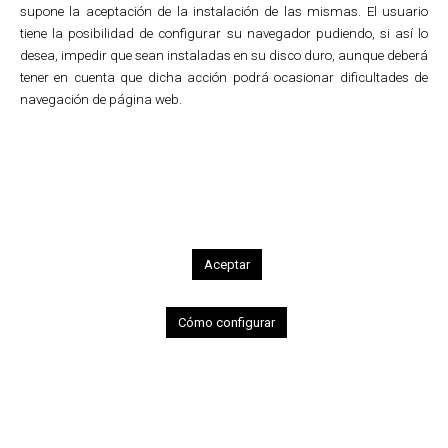
supone la aceptación de la instalación de las mismas. El usuario
tiene la posibilidad de configurar su navegador pudiendo, si así lo
desea, impedir que sean instaladas en su disco duro, aunque deberá
tener en cuenta que dicha acción podrá ocasionar dificultades de
navegación de página web.
Artes escénicas
«Salomé» de Aida Gómez
Diseño de programas y carteles del
espectáculo de danza
Salomé
dirigido por
Aida Gómez que se llevó a cabo en el
Teatro Principal de Vitoria.
Aceptar
Cómo configurar
Condiciones de uso
•
Política de cookies