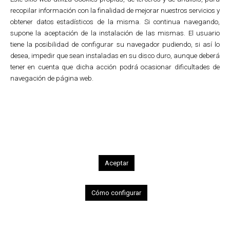
recopilar información con la finalidad de mejorar nuestros servicios y
obtener datos estadísticos de la misma. Si continua navegando,
supone la aceptación de la instalación de las mismas. El usuario
tiene la posibilidad de configurar su navegador pudiendo, si así lo
desea, impedir que sean instaladas en su disco duro, aunque deberá
Madrid
tener en cuenta que dicha acción podrá ocasionar dificultades de
Presentación de los
navegación de página web.
productos
agroalimentarios del País
Vasco
Creación integral de la imagen y elementos
de comunicación del evento celebrado en
Aceptar
el Hotel Ritz de Madrid. Diseño y
elaboración de contenidos del catálogo
institucional de productos agroalimentarios
Cómo configurar
del País Vasco.