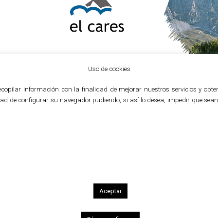
Uso de cookies
a recopilar información con la finalidad de mejorar nuestros servicios y o
lidad de configurar su navegador pudiendo, si así lo desea, impedir que se
Espacios
El Cares camping
Creación de la marca y catálogo corporativo
El Cares camping está ubicado en un privile
Picos de Europa.
Aceptar