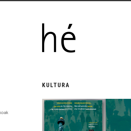
KULTURA
ikoak